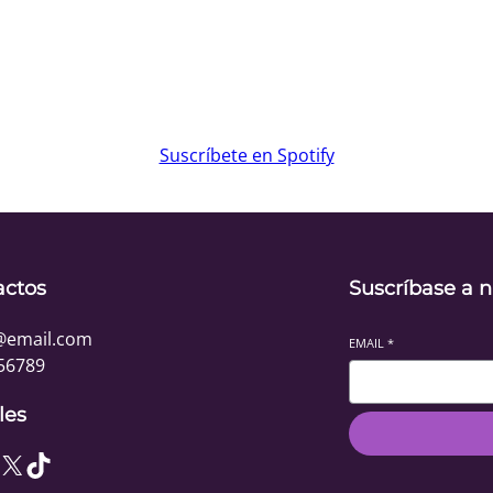
Suscríbete en Spotify
actos
Suscríbase a n
@email.com
EMAIL
*
56789
les
X
TikTok